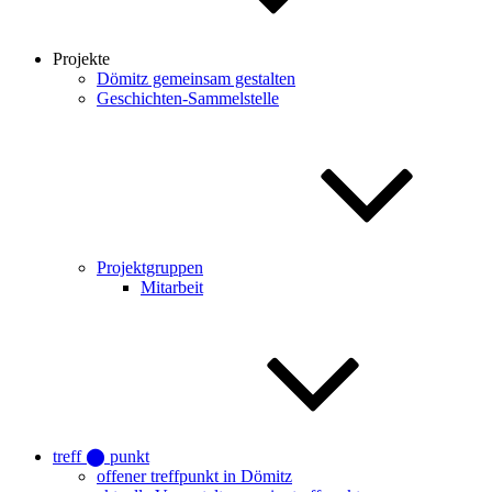
Projekte
Dömitz gemeinsam gestalten
Geschichten-Sammelstelle
Projektgruppen
Mitarbeit
treff ⬤ punkt
offener treffpunkt in Dömitz