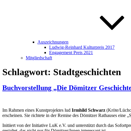
Auszeichnungen
Ludwig-Reinhard Kulturpreis 2017
Engagement Preis 2021
Mitgliedschaft
Schlagwort:
Stadtgeschichten
Buchvorstellung „Die Dömitzer Geschicht
Im Rahmen eines Kunstprojektes lud
Irmhild Schwarz
(Kröte/Lücho
erscheinen. Sie richtete in der Remise des Dömitzer Rathauses eine „S
Initiiert von der Initiative LuK e.V. und unterstützt durch das Sof
gestaltet, das nicht nur für Dömitzer:Innen interessant ist.