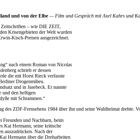
dland und von der Elbe
—
Film und Gespräch mit Axel Kahrs und K
 Zeitschriften – wie DIE ZEIT,
en Krisengebieten der Welt wurden
Erwin-Kisch-Preisen ausgezeichnet.
hung“ nach einem Roman von Nicolas
denberg schrieb er dessen
de die mit Horst Rieck verfasste
erliner Drogenmilieu.
ndsatz und in Jasebeck. Er nannte
e und den heftigen
Idylle mit Schrammen.“
uftrag des ZDF-Fernsehens 1984 über ihn und seine Wahlheimat drehte. 
bei Freunden und Nachbarn, beim
es Kai Hermann, seine kritische
en auszudrücken. Nach der
 Kai Hermann über die Dreharbeiten