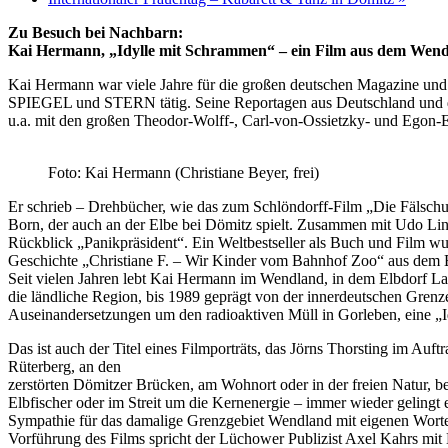
Zu Besuch bei Nachbarn:
Kai Hermann, „Idylle mit Schrammen“ – ein Film aus dem Wen
Kai Hermann war viele Jahre für die großen deutschen Magazine und
SPIEGEL und STERN tätig. Seine Reportagen aus Deutschland und d
u.a. mit den großen Theodor-Wolff-, Carl-von-Ossietzky- und Egon-
Foto: Kai Hermann (Christiane Beyer, frei)
Er schrieb – Drehbücher, wie das zum Schlöndorff-Film „Die Fälsc
Born, der auch an der Elbe bei Dömitz spielt. Zusammen mit Udo Lin
Rückblick „Panikpräsident“. Ein Weltbestseller als Buch und Film wur
Geschichte „Christiane F. – Wir Kinder vom Bahnhof Zoo“ aus dem B
Seit vielen Jahren lebt Kai Hermann im Wendland, in dem Elbdorf La
die ländliche Region, bis 1989 geprägt von der innerdeutschen Grenz
Auseinandersetzungen um den radioaktiven Müll in Gorleben, eine „
Das ist auch der Titel eines Filmporträts, das Jörns Thorsting im A
Rüterberg, an den
zerstörten Dömitzer Brücken, am Wohnort oder in der freien Natur, 
Elbfischer oder im Streit um die Kernenergie – immer wieder gelingt 
Sympathie für das damalige Grenzgebiet Wendland mit eigenen Wort
Vorführung des Films spricht der Lüchower Publizist Axel Kahrs mit