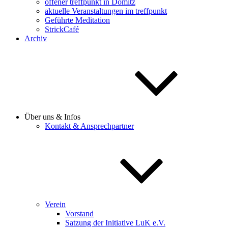
offener treffpunkt in Dömitz
aktuelle Veranstaltungen im treffpunkt
Geführte Meditation
StrickCafé
Archiv
Über uns & Infos
Kontakt & Ansprechpartner
Verein
Vorstand
Satzung der Initiative LuK e.V.