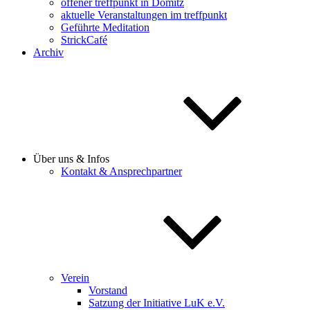
offener treffpunkt in Dömitz
aktuelle Veranstaltungen im treffpunkt
Geführte Meditation
StrickCafé
Archiv
Über uns & Infos
Kontakt & Ansprechpartner
Verein
Vorstand
Satzung der Initiative LuK e.V.